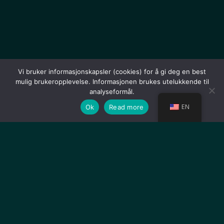
Vi bruker informasjonskapsler (cookies) for å gi deg en best
mulig brukeropplevelse. Informasjonen brukes utelukkende til
analyseformål.
EN
Ok
Read more